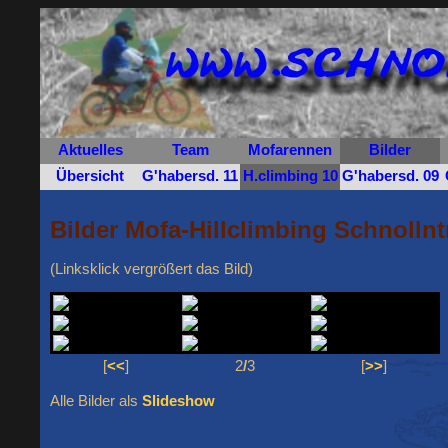
Aktuelles
Team
Mofarennen
Bilder
Übersicht
G'habersd. 11
H.climbing 10
G'habersd. 09
Bilder Mofa-Hillclimbing Schnollnt
(Linksklick vergrößert das Bild)
[
<<
]
2
/
3
[
>>
]
Alle Bilder als
Slideshow