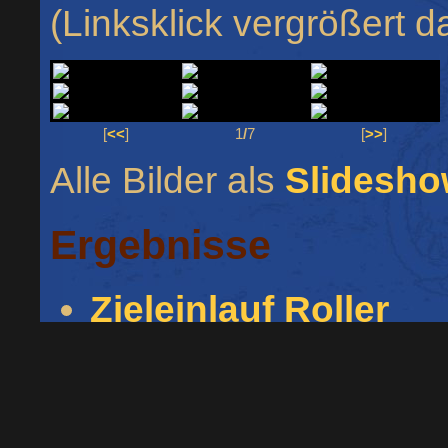
(Linksklick vergrößert d
[
<<
]
1
/
7
[
>>
]
Alle Bilder als
Slidesh
Ergebnisse
Zieleinlauf Roller
Zieleinlauf Klasse 1
Zieleinlauf Klasse 2