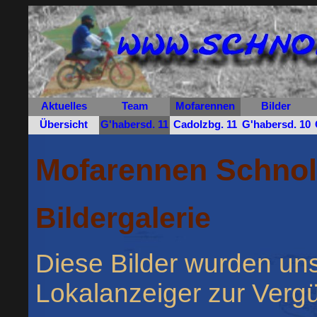
Aktuelles
Team
Mofarennen
Bilder
Übersicht
G'habersd. 11
Cadolzbg. 11
G'habersd. 10
Mofarennen Schnoll
Bildergalerie
Diese Bilder wurden un
Lokalanzeiger zur Vergü