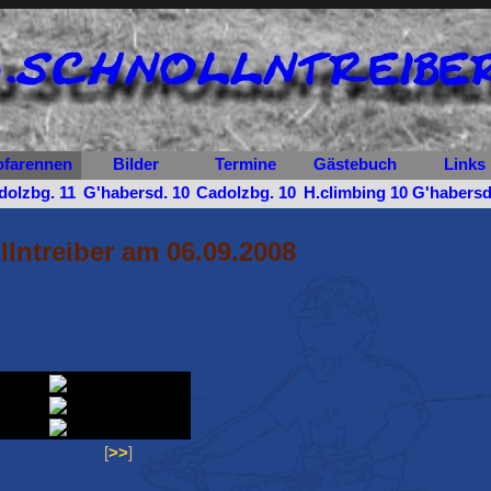
farennen
Bilder
Termine
Gästebuch
Links
dolzbg. 11
G'habersd. 10
Cadolzbg. 10
H.climbing 10
G'habersd
lntreiber am 06.09.2008
[
>>
]