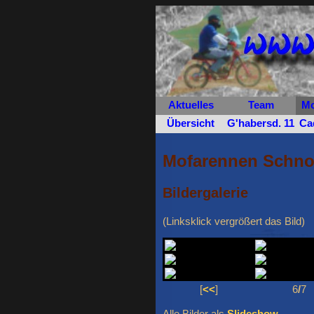
Aktuelles
Team
Mo
Übersicht
G'habersd. 11
Ca
Mofarennen Schnol
Bildergalerie
(Linksklick vergrößert das Bild)
[
<<
]
6
/
7
Alle Bilder als
Slideshow