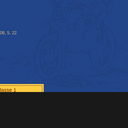
08, S. 22
lasse 1
Runden
g Team
316
s HZA
305