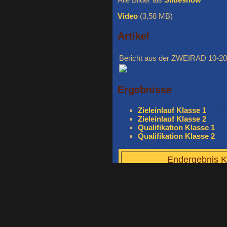
Video
(3,58 MB)
Artikel
Bericht aus der ZWEIRAD 10-20
Ergebnisse
Zieleinlauf Klasse 1
Zieleinlauf Klasse 2
Qualifikation Klasse 1
Qualifikation Klasse 2
Endergebnis K
Position
Startnr.
Team
1
21
MCC Räisin
2
112
Fire Fighter