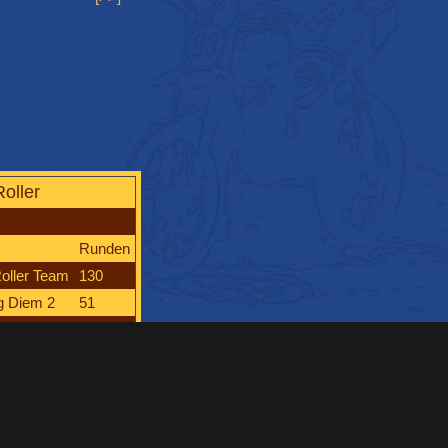
oller
Runden
oller Team
130
g Diem 2
51
g
20
asse 1