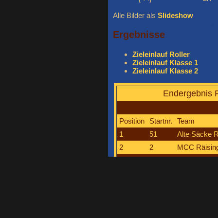
Alle Bilder als
Slideshow
Ergebnisse
Zieleinlauf Roller
Zieleinlauf Klasse 1
Zieleinlauf Klasse 2
Endergebnis R
Position
Startnr.
Team
1
51
Alte Säcke R
2
2
MCC Räisin
3
5
LMAA Racin
Übersicht Listen
Endergebnis Kl