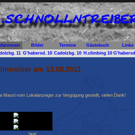
farennen
Bilder
Termine
Gästebuch
Links
dolzbg. 11
G'habersd. 10
Cadolzbg. 10
H.climbing 10
G'habersd
lntreiber am 13.08.2011
a Massl vom Lokalanzeiger zur Vergügung gestellt, vielen Dank!
[
>>
]