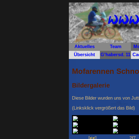
Aktuelles
Team
Mo
Übersicht
G'habersd. 11
Ca
Mofarennen Schnol
Bildergalerie
Diese Bilder wurden uns von Jutt
(Linksklick vergrößert das Bild)
[
<<
]
2
/
7